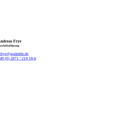
ndreas Frye
eschäftsführung
.frye@gudmbh.de
49 (0) 2871 / 219 18-0