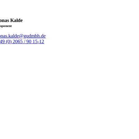
onas Kalde
isponent
onas.kalde@gudmbh.de
49 (0) 2065 / 90 15-12