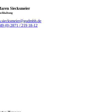
aren Siecksmeier
uchhaltung
.siecksmeier@gudmbh.de
49 (0) 2871 / 219 18-12