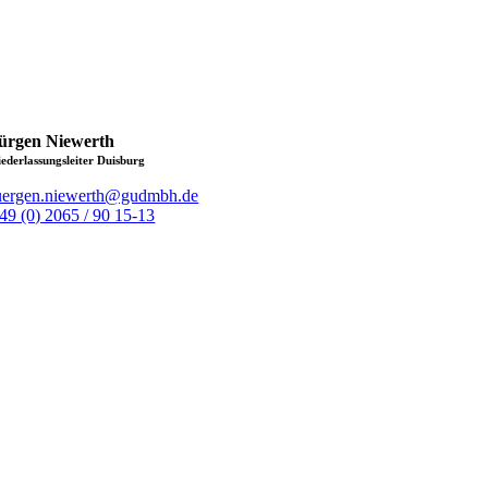
ürgen Niewerth
iederlassungsleiter Duisburg
uergen.niewerth@gudmbh.de
49 (0) 2065 / 90 15-13