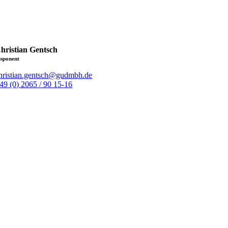
hristian Gentsch
isponent
hristian.gentsch@gudmbh.de
49 (0) 2065 / 90 15-16