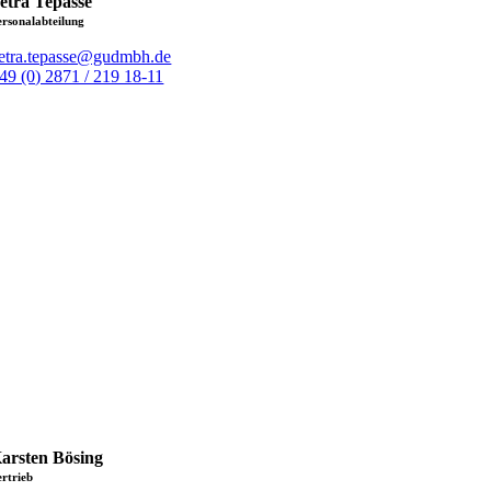
etra Tepasse
ersonalabteilung
etra.tepasse@gudmbh.de
49 (0) 2871 / 219 18-11
arsten Bösing
ertrieb