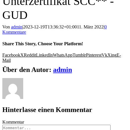
Unterzertifikat SCC** -
GUD
Von
admin
|
2023-12-19T13:36:32+01:00
11. März 2022
|
0
Kommentare
Share This Story, Choose Your Platform!
Facebook
X
Reddit
LinkedIn
WhatsApp
Tumblr
Pinterest
Vk
Xing
E-
Mail
Über den Autor:
admin
Hinterlasse einen Kommentar
Kommentar